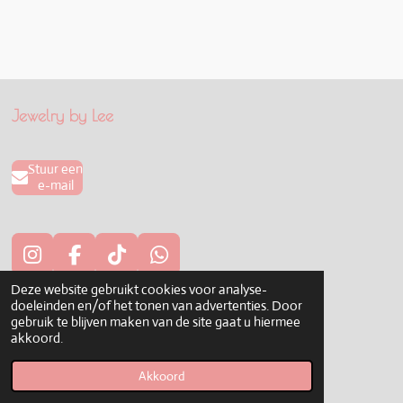
Jewelry by Lee
Stuur een
e-mail
I
F
T
W
n
a
i
h
Deze website gebruikt cookies voor analyse-
KVK number: 77627822
s
c
k
a
doeleinden en/of het tonen van advertenties. Door
t
e
T
t
gebruik te blijven maken van de site gaat u hiermee
VAT number: NL003216713B82
akkoord.
a
b
o
s
© 2022 - 2026 Jewelry by Lee
g
o
k
A
Powered by
JouwWeb
Akkoord
r
o
p
a
k
p