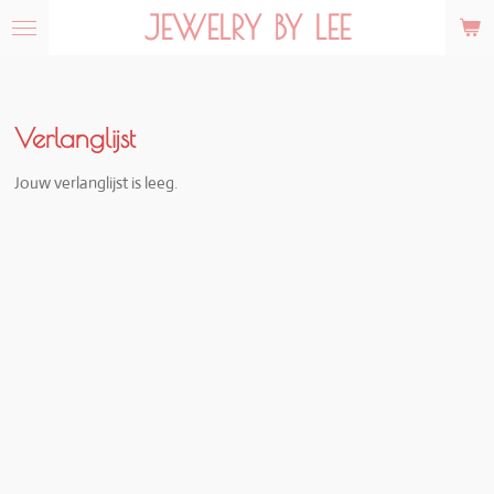
JEWELRY BY LEE
Ga
direct
naar
de
hoofdinhoud
Verlanglijst
Jouw verlanglijst is leeg.