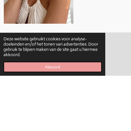
Deze website gebruikt cookies voor analyse-
doeleinden en/of het tonen van advertenties. Door
Jewelry by Lee
gebruik te blijven maken van de site gaat u hiermee
akkoord.
Stuur een
Akkoord
e-mail
I
F
T
W
n
a
i
h
KVK number: 77627822
s
c
k
a
t
e
T
t
VAT number: NL003216713B82
a
b
o
s
© 2022 - 2026 Jewelry by Lee
g
o
k
A
Powered by
JouwWeb
r
o
p