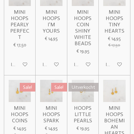
MINI
MINI
MINI
MINI
HOOPS
HOOPS
HOOPS
HOOPS
PEARLY
I'M
COIN
TINY
PERFEC
YOURS
SHINY
HEARTS
T
WHITE
€ 14,95
€ 14,95
BEADS
€ 17,50
€ 17,50
€ 19,95
In winkelwagen
In winkelwagen
In winkelwagen
In winkelwage
Sale!
Sale!
Uitverkocht
MINI
MINI
HOOPS
MINI
HOOPS
HOOPS
LITTLE
HOOPS
COINS
SPARK
PEARLS
BOHEMI
AN
€ 14,95
€ 14,95
€ 19,95
HEARTS