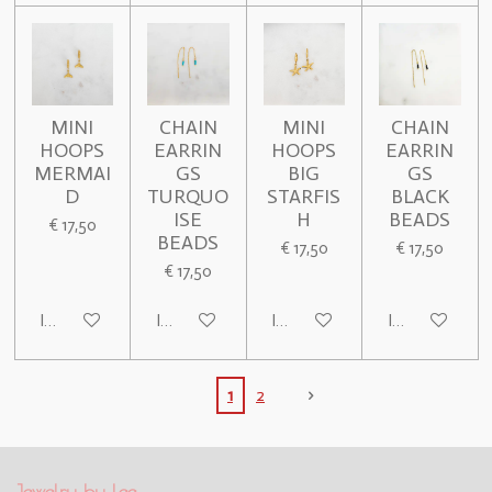
MINI
CHAIN
MINI
CHAIN
HOOPS
EARRIN
HOOPS
EARRIN
MERMAI
GS
BIG
GS
D
TURQUO
STARFIS
BLACK
ISE
H
BEADS
€ 17,50
BEADS
€ 17,50
€ 17,50
€ 17,50
In winkelwagen
In winkelwagen
In winkelwagen
In winkelwage
1
2
Jewelry by Lee