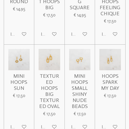
ROUND
T HOOPS
G
HOOPS
BIG
SQUARE
FEELING
€ 14,95
CHIQUE
€ 17,50
€ 14,95
€ 17,50
In winkelwagen
In winkelwagen
In winkelwagen
In winkelwage
MINI
TEXTUR
MINI
HOOPS
HOOPS
ED
HOOPS
SPARK
SUN
HOOPS
SMALL
MY DAY
BIG
SHINY
€ 17,50
€ 17,50
TEXTUR
NUDE
ED OVAL
BEADS
€ 17,50
€ 17,50
In winkelwagen
In winkelwagen
In winkelwagen
In winkelwage