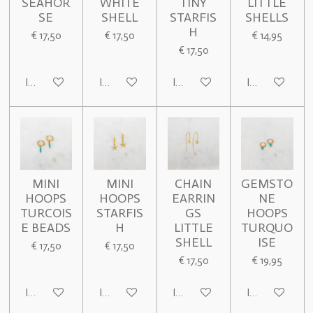
SEAHOR
WHITE
TINY
LITTLE
SE
SHELL
STARFIS
SHELLS
H
€ 17,50
€ 17,50
€ 14,95
€ 17,50
In winkelwagen
In winkelwagen
In winkelwagen
In winkelwage
MINI
MINI
CHAIN
GEMSTO
HOOPS
HOOPS
EARRIN
NE
TURCOIS
STARFIS
GS
HOOPS
E BEADS
H
LITTLE
TURQUO
SHELL
ISE
€ 17,50
€ 17,50
€ 17,50
€ 19,95
In winkelwagen
In winkelwagen
In winkelwagen
In winkelwage