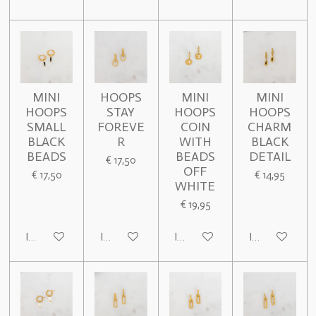
MINI
HOOPS
MINI
MINI
HOOPS
STAY
HOOPS
HOOPS
SMALL
FOREVE
COIN
CHARM
BLACK
R
WITH
BLACK
BEADS
BEADS
DETAIL
€ 17,50
OFF
€ 17,50
€ 14,95
WHITE
€ 19,95
In winkelwagen
In winkelwagen
In winkelwagen
In winkelwage