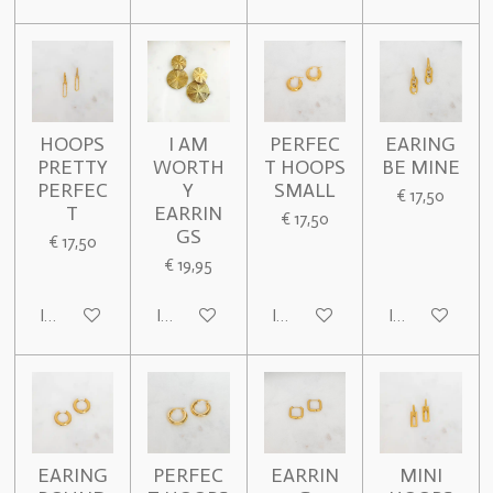
HOOPS
I AM
PERFEC
EARING
PRETTY
WORTH
T HOOPS
BE MINE
PERFEC
Y
SMALL
€ 17,50
T
EARRIN
€ 17,50
GS
€ 17,50
€ 19,95
In winkelwagen
In winkelwagen
In winkelwagen
In winkelwage
EARING
PERFEC
EARRIN
MINI