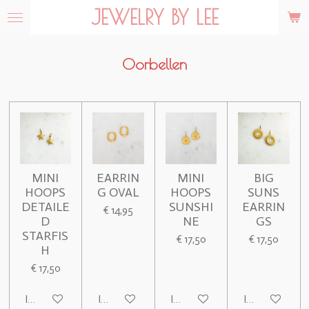
JEWELRY BY LEE
Ga
direct
naar
de
Oorbellen
hoofdinhoud
MINI
EARRIN
MINI
BIG
HOOPS
G OVAL
HOOPS
SUNS
DETAILE
SUNSHI
EARRIN
€ 14,95
D
NE
GS
STARFIS
€ 17,50
€ 17,50
H
€ 17,50
In winkelwagen
In winkelwagen
In winkelwagen
In winkelwage