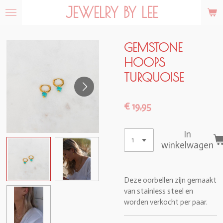
JEWELRY BY LEE
Ga
direct
naar
de
GEMSTONE
hoofdinhoud
HOOPS
TURQUOISE
€ 19,95
In
winkelwagen
Deze oorbellen zijn gemaakt
van stainless steel en
worden verkocht per paar.