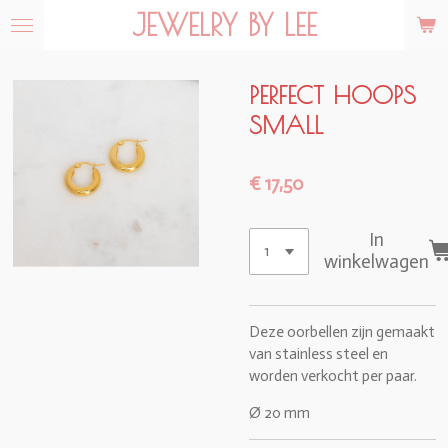
JEWELRY BY LEE
Ga
direct
naar
de
PERFECT HOOPS
hoofdinhoud
SMALL
€ 17,50
In
winkelwagen
Deze oorbellen zijn gemaakt
van stainless steel en
worden verkocht per paar.
Ø 20 mm