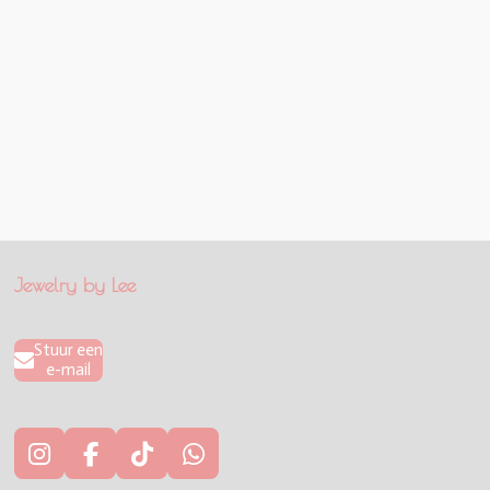
e
e
h
e
l
e
a
l
e
l
r
e
n
e
n
Jewelry by Lee
Stuur een
e-mail
I
F
T
W
n
a
i
h