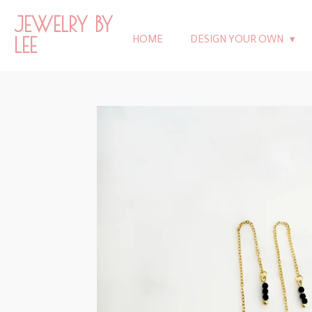
Ga
JEWELRY BY
direct
LEE
HOME
DESIGN YOUR OWN
naar
de
hoofdinhoud