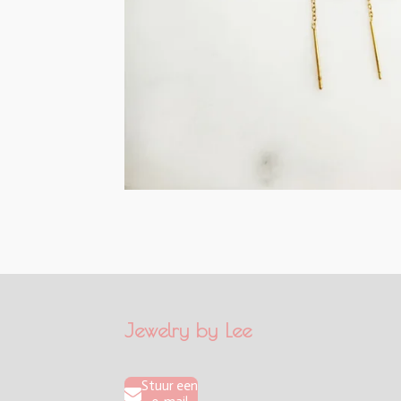
Jewelry by Lee
Stuur een