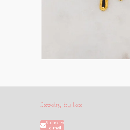
Jewelry by Lee
Stuur een
e-mail