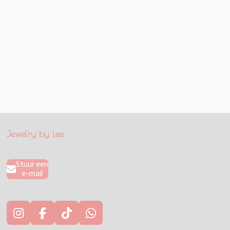
Jewelry by Lee
Stuur een
e-mail
I
F
T
W
n
a
i
h