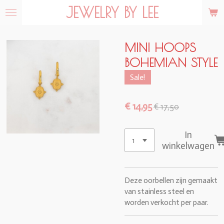
JEWELRY BY LEE
Ga
direct
naar
de
MINI HOOPS
hoofdinhoud
BOHEMIAN STYLE
Sale!
€ 14,95
€ 17,50
In
winkelwagen
Deze oorbellen zijn gemaakt
van stainless steel en
worden verkocht per paar.