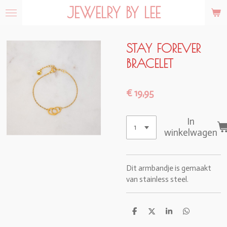
JEWELRY BY LEE
Ga
direct
naar
de
STAY FOREVER
hoofdinhoud
BRACELET
€ 19,95
In
winkelwagen
Dit armbandje is gemaakt
van stainless steel.
D
D
S
D
e
e
h
e