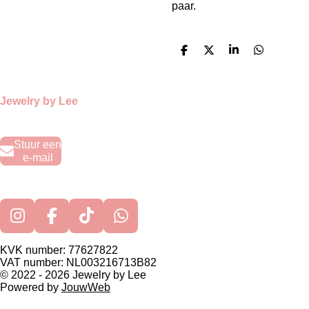
paar.
D
D
S
D
e
e
h
e
l
e
a
l
e
l
r
e
n
e
n
Jewelry by Lee
Stuur een
e-mail
I
F
T
W
n
a
i
h
KVK number: 77627822
s
c
k
a
VAT number: NL003216713B82
t
e
T
t
© 2022 - 2026 Jewelry by Lee
Powered by
JouwWeb
a
b
o
s
g
o
k
A