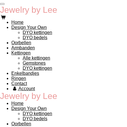
Ga
Jewelry by Lee
direct
naar
de
Home
hoofdinhoud
Design Your Own
DYO kettingen
DYO bedels
Oorbellen
Armbanden
Kettingen
Alle kettingen
Gemstones
DYO kettingen
Enkelbandjes
Ringen
Contact
Account
Jewelry by Lee
Home
Design Your Own
DYO kettingen
DYO bedels
Oorbellen