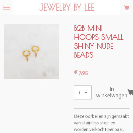
JEWELRY BY LEE
Ga
direct
naar
de
B2B MINI
hoofdinhoud
HOOPS SMALL
SHINY NUDE
BEADS
€ 7,95
In
winkelwagen
Deze oorbellen zijn gemaakt
van stainless steel en
worden verkocht per paar.