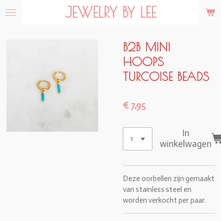
JEWELRY BY LEE
Ga
direct
naar
de
B2B MINI
hoofdinhoud
HOOPS
TURCOISE BEADS
€ 7,95
In
winkelwagen
Deze oorbellen zijn gemaakt
van stainless steel en
worden verkocht per paar.