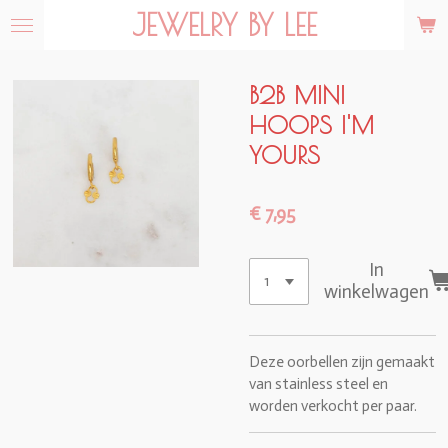
JEWELRY BY LEE
Ga
direct
naar
de
B2B MINI
hoofdinhoud
HOOPS I'M
YOURS
€ 7,95
In
winkelwagen
Deze oorbellen zijn gemaakt
van stainless steel en
worden verkocht per paar.