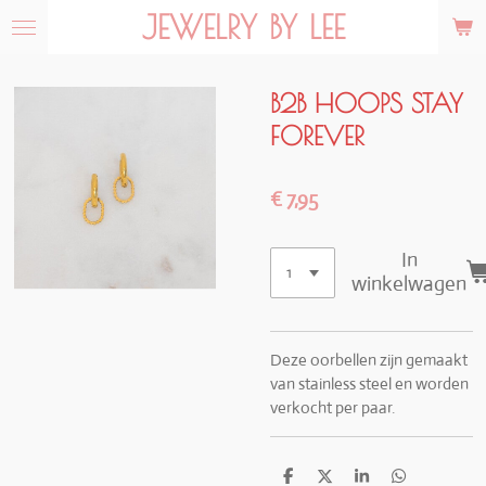
JEWELRY BY LEE
Ga
direct
naar
de
B2B HOOPS STAY
hoofdinhoud
FOREVER
€ 7,95
In
winkelwagen
Deze oorbellen zijn gemaakt
van stainless steel en worden
verkocht per paar.
D
D
S
D