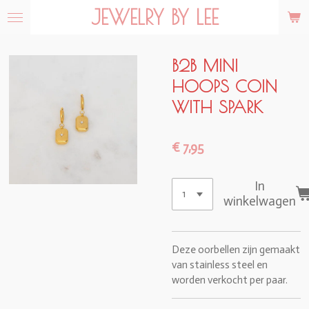
JEWELRY BY LEE
Ga
direct
naar
de
B2B MINI
hoofdinhoud
HOOPS COIN
WITH SPARK
€ 7,95
In
winkelwagen
Deze oorbellen zijn gemaakt
van stainless steel en
worden verkocht per paar.