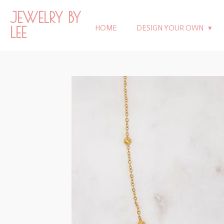
Ga
JEWELRY BY
direct
LEE
HOME
DESIGN YOUR OWN
naar
de
hoofdinhoud