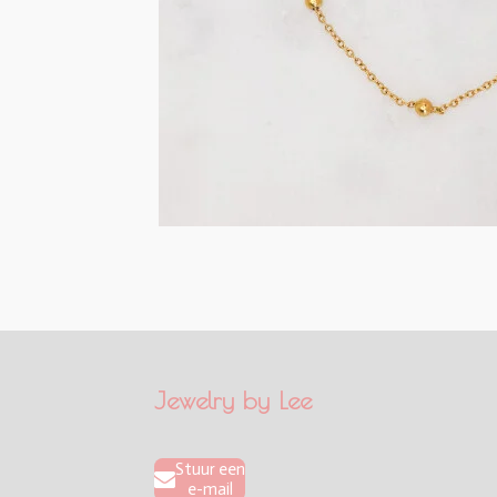
Jewelry by Lee
Stuur een
e-mail