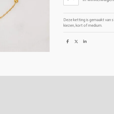
Deze ketting is gemaakt van st
kiezen, kort of medium.
D
D
S
e
e
h
l
e
a
e
l
r
n
e