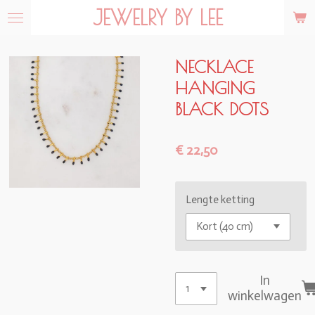
JEWELRY BY LEE
Ga
direct
naar
de
NECKLACE
hoofdinhoud
HANGING
BLACK DOTS
€ 22,50
Lengte ketting
In
winkelwagen