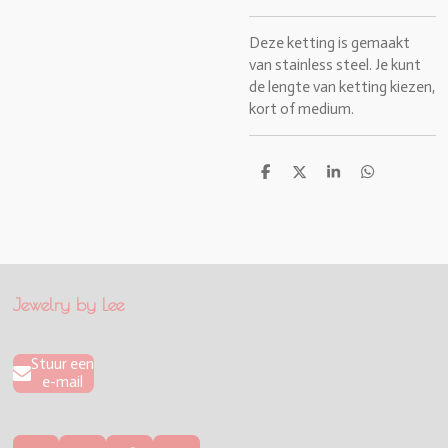
Deze ketting is gemaakt
van stainless steel. Je kunt
de lengte van ketting kiezen,
kort of medium.
D
D
S
D
e
e
h
e
l
e
a
l
e
l
r
e
n
e
n
Jewelry by Lee
Stuur een
e-mail