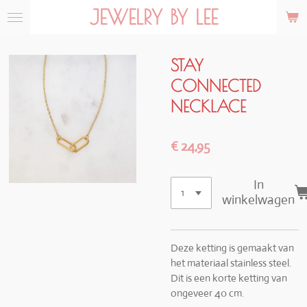
JEWELRY BY LEE
Ga
direct
naar
de
STAY
hoofdinhoud
CONNECTED
NECKLACE
€ 24,95
In
winkelwagen
Deze ketting is gemaakt van
het materiaal stainless steel.
Dit is een korte ketting van
ongeveer 40 cm.