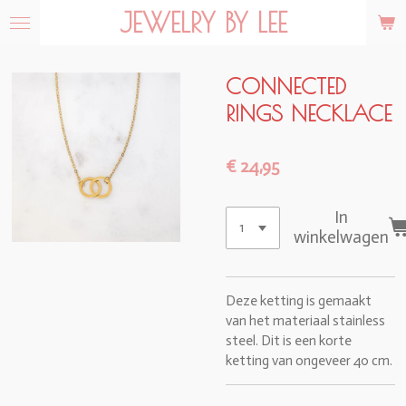
JEWELRY BY LEE
Ga
direct
naar
de
CONNECTED
hoofdinhoud
RINGS NECKLACE
€ 24,95
In
winkelwagen
Deze ketting is gemaakt
van het materiaal stainless
steel. Dit is een korte
ketting van ongeveer 40 cm.