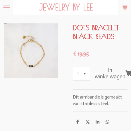
JEWELRY BY LEE
Ga
direct
naar
de
DOTS BRACELET
hoofdinhoud
BLACK BEADS
€ 19,95
In
winkelwagen
Dit armbandje is gemaakt
van stainless steel.
D
D
S
D
e
e
h
e