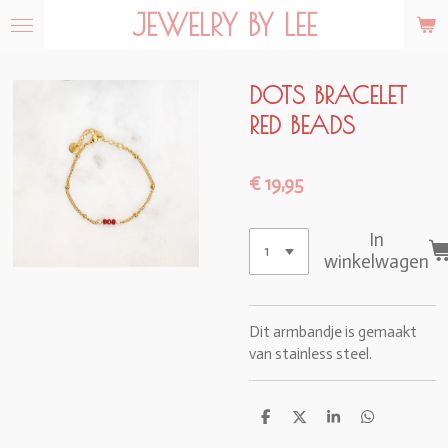
JEWELRY BY LEE
Ga
direct
naar
de
DOTS BRACELET
hoofdinhoud
RED BEADS
€ 19,95
In
winkelwagen
Dit armbandje is gemaakt
van stainless steel.
D
D
S
D
e
e
h
e