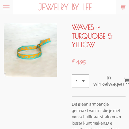
JEWELRY BY LEE
Ga
direct
naar
de
WAVES ~
hoofdinhoud
TURQUOISE &
YELLOW
€ 4,95
In
winkelwagen
Dit is een armbandje
gemaakt van lint die je met
een schuifkraal strakker en
losser kunt maken.D e