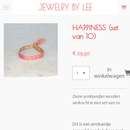
JEWELRY BY LEE
Ga
direct
naar
de
HAPPINESS (set
hoofdinhoud
van 10)
€ 29,50
In
winkelwagen
Deze armbandjes worden
verkocht in een set van 10.
Dit is een armbandje