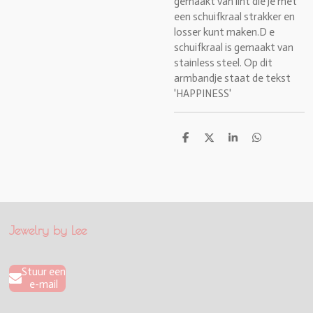
gemaakt van lint die je met
een schuifkraal strakker en
losser kunt maken.D e
schuifkraal is gemaakt van
stainless steel. Op dit
armbandje staat de tekst
'HAPPINESS
'
D
D
S
D
e
e
h
e
l
e
a
l
e
l
r
e
n
e
n
Jewelry by Lee
Stuur een
e-mail