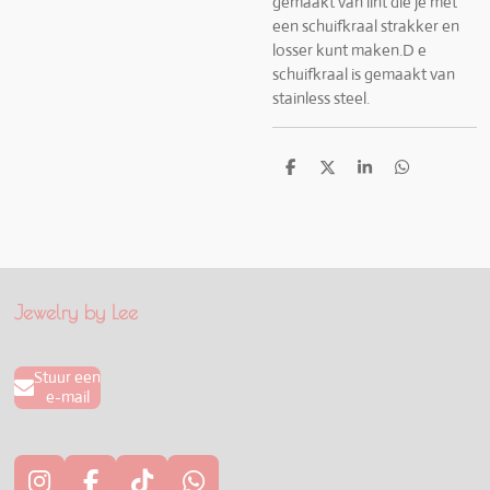
gemaakt van lint die je met
een schuifkraal strakker en
losser kunt maken.D e
schuifkraal is gemaakt van
stainless steel.
D
D
S
D
e
e
h
e
l
e
a
l
e
l
r
e
n
e
n
Jewelry by Lee
Stuur een
e-mail