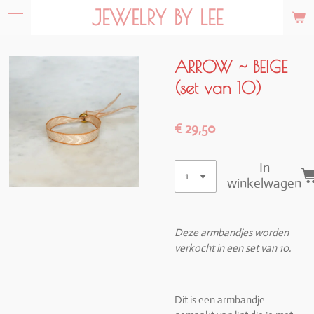
JEWELRY BY LEE
Ga
direct
naar
de
ARROW ~ BEIGE
hoofdinhoud
(set van 10)
€ 29,50
In
winkelwagen
Deze armbandjes worden
verkocht in een set van 10.
Dit is een armbandje