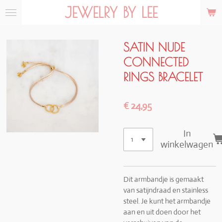
JEWELRY BY LEE
Ga
direct
naar
de
SATIN NUDE
hoofdinhoud
CONNECTED
RINGS BRACELET
€ 24,95
In
winkelwagen
Dit armbandje is gemaakt
van satijndraad en stainless
steel. Je kunt het armbandje
aan en uit doen door het