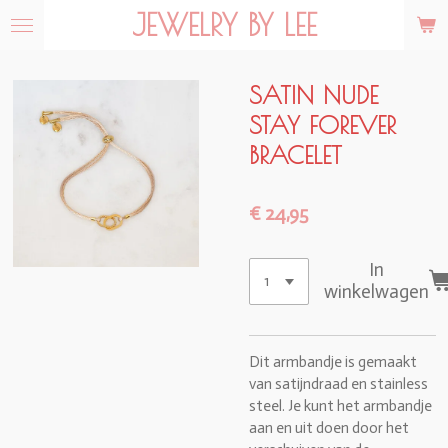
JEWELRY BY LEE
Ga
direct
naar
de
SATIN NUDE
hoofdinhoud
STAY FOREVER
BRACELET
€ 24,95
In
winkelwagen
Dit armbandje is gemaakt
van satijndraad en stainless
steel. Je kunt het armbandje
aan en uit doen door het