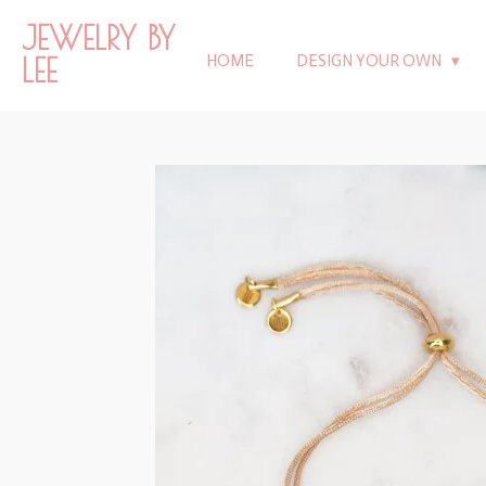
Ga
JEWELRY BY
direct
LEE
HOME
DESIGN YOUR OWN
naar
de
hoofdinhoud