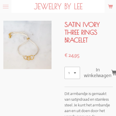
JEWELRY BY LEE
Ga
direct
naar
de
SATIN IVORY
hoofdinhoud
THREE RINGS
BRACELET
€ 24,95
In
winkelwagen
Dit armbandje is gemaakt
van satijndraad en stainless
steel. Je kunt het armbandje
aan en uit doen door het