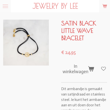
JEWELRY BY LEE
Ga
direct
naar
de
SATIN BLACK
hoofdinhoud
LITTLE WAVE
BRACELET
€ 24,95
In
winkelwagen
Dit armbandje is gemaakt
van satijndraad en stainless
steel. Je kunt het armbandje
aan en uit doen door het