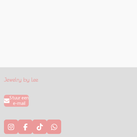
Jewelry by Lee
Stuur een
e-mail
I
F
T
W
n
a
i
h