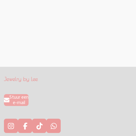
Jewelry by Lee
Stuur een
e-mail
I
F
T
W
n
a
i
h