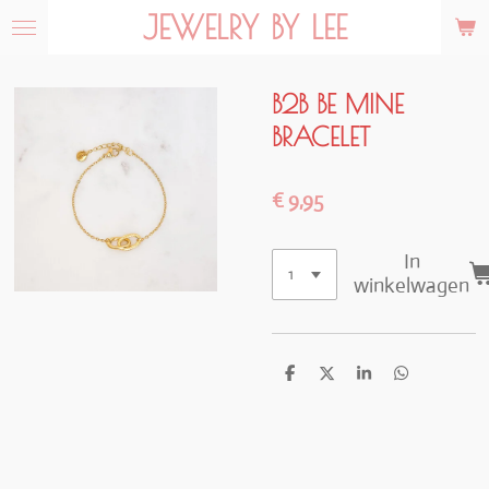
JEWELRY BY LEE
Ga
direct
naar
de
B2B BE MINE
hoofdinhoud
BRACELET
€ 9,95
In
winkelwagen
D
D
S
D
e
e
h
e
l
e
a
l
e
l
r
e
n
e
n