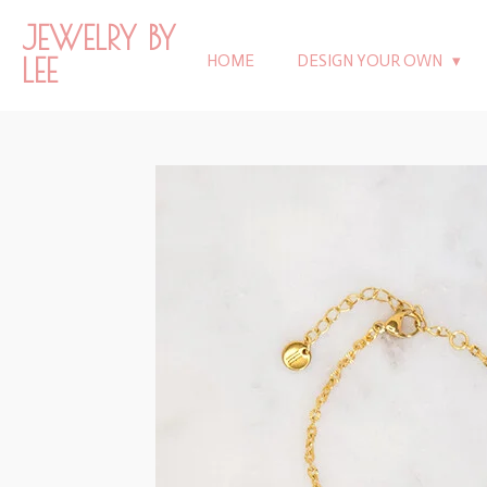
Ga
JEWELRY BY
direct
LEE
HOME
DESIGN YOUR OWN
naar
de
hoofdinhoud