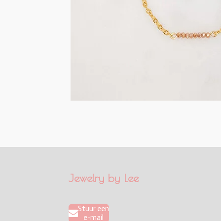
Jewelry by Lee
Stuur een
e-mail