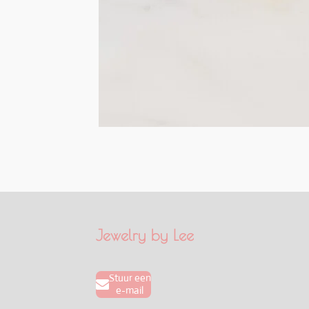
Jewelry by Lee
Stuur een
e-mail