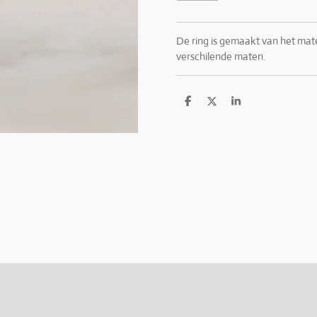
De ring is gemaakt van het mater
verschilende maten.
D
D
S
e
e
h
l
e
a
e
l
r
n
e