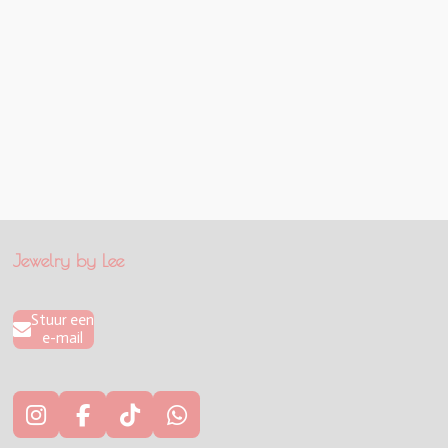
Jewelry by Lee
Stuur een
e-mail
I
F
T
W
n
a
i
h