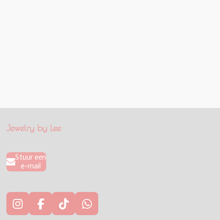
Jewelry by Lee
Stuur een
e-mail
I
F
T
W
n
a
i
h