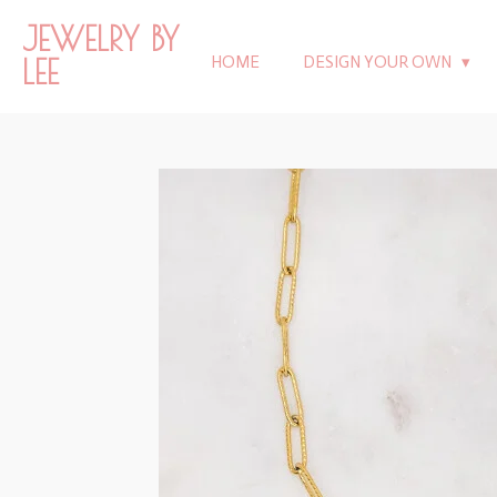
Ga
JEWELRY BY
direct
LEE
HOME
DESIGN YOUR OWN
naar
de
hoofdinhoud