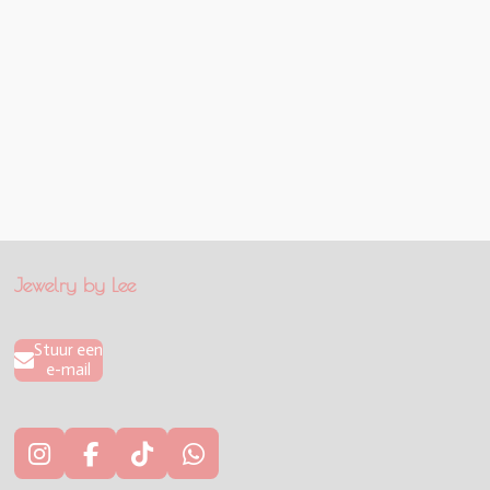
Jewelry by Lee
Stuur een
e-mail
I
F
T
W
n
a
i
h