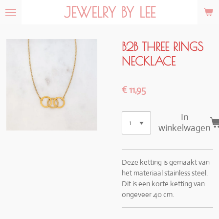
JEWELRY BY LEE
Ga
direct
naar
de
B2B THREE RINGS
hoofdinhoud
NECKLACE
€ 11,95
In
winkelwagen
Deze ketting is gemaakt van
het materiaal stainless steel.
Dit is een korte ketting van
ongeveer 40 cm.