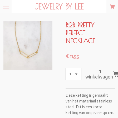
JEWELRY BY LEE
Ga
direct
naar
de
B2B PRETTY
hoofdinhoud
PERFECT
NECKLACE
€ 11,95
In
winkelwagen
Deze ketting is gemaakt
van het materiaal stainless
steel. Dit is een korte
ketting van ongeveer 40 cm.