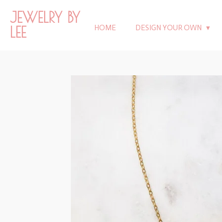
Ga
JEWELRY BY
direct
LEE
HOME
DESIGN YOUR OWN
naar
de
hoofdinhoud