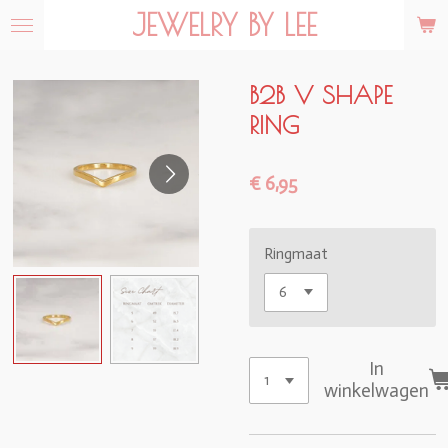
JEWELRY BY LEE
Ga
direct
naar
de
B2B V SHAPE
hoofdinhoud
RING
€ 6,95
Ringmaat
In
winkelwagen