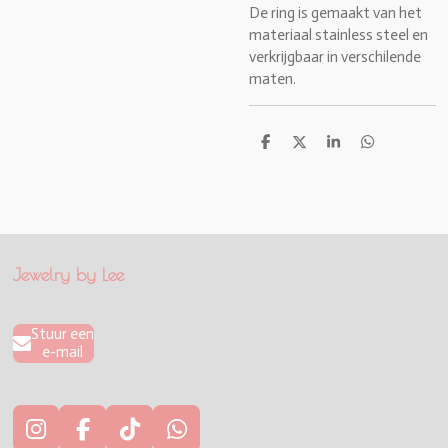
De ring is gemaakt van het
materiaal stainless steel en
verkrijgbaar in verschilende
maten.
D
D
S
D
e
e
h
e
l
e
a
l
e
l
r
e
n
e
n
Jewelry by Lee
Stuur een
e-mail
I
F
T
W