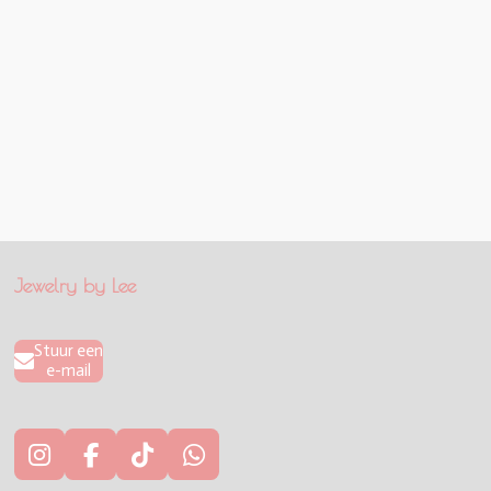
Jewelry by Lee
Stuur een
e-mail
I
F
T
W
n
a
i
h