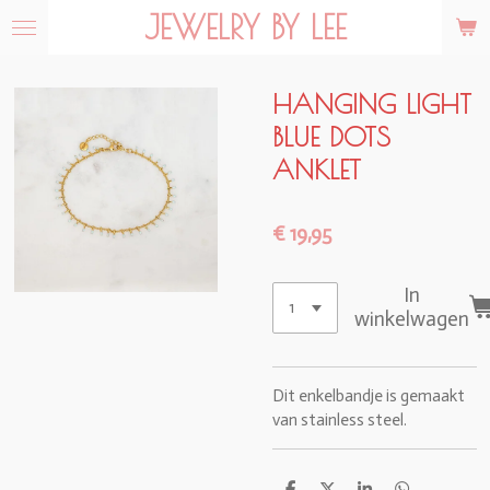
JEWELRY BY LEE
Ga
direct
naar
de
HANGING LIGHT
hoofdinhoud
BLUE DOTS
ANKLET
€ 19,95
In
winkelwagen
Dit enkelbandje is gemaakt
van stainless steel.