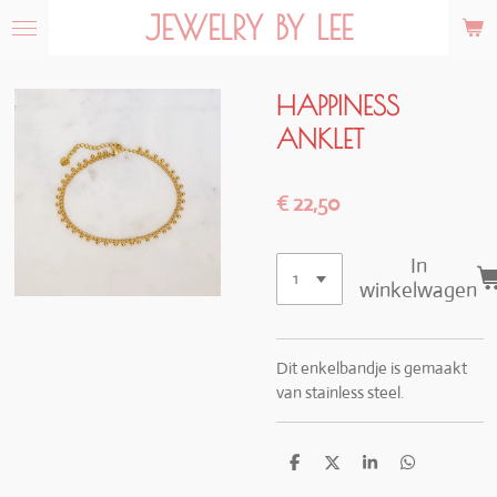
JEWELRY BY LEE
Ga
direct
naar
de
HAPPINESS
hoofdinhoud
ANKLET
€ 22,50
In
winkelwagen
Dit enkelbandje is gemaakt
van stainless steel.
D
D
S
D
e
e
h
e