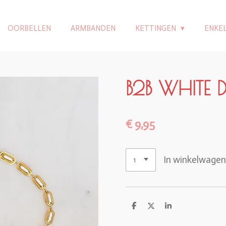
OORBELLEN
ARMBANDEN
KETTINGEN
ENKE
B2B WHITE D
€ 9,95
In winkelwage
D
D
S
e
e
h
l
e
a