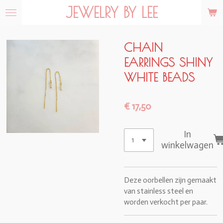
JEWELRY BY LEE
Ga
direct
naar
de
CHAIN
hoofdinhoud
EARRINGS SHINY
WHITE BEADS
€ 17,50
In
winkelwagen
Deze oorbellen zijn gemaakt
van stainless steel en
worden verkocht per paar.